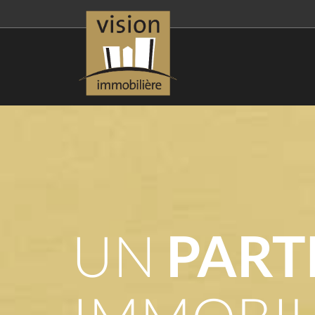
UN
PART