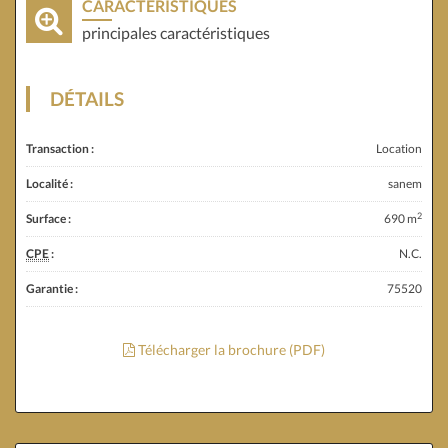
CARACTÉRISTIQUES
principales caractéristiques
DÉTAILS
Transaction :
Location
Localité :
sanem
2
Surface :
690 m
CPE
:
N.C.
Garantie :
75520
Télécharger la brochure (PDF)